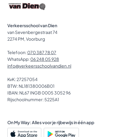
Verkeersschool van Dien
van Sevenbergestraat 74
2274 PM, Voorburg
Telefoon:
070 387 78 07
WhatsApp:
06 248 05 928
info@verkeersschoolvandien.nl
KvK: 27257054
BTW: NL181380006B01
IBAN: NL67 INGB 0005 3052 96
Rijschoolnummer: 5225A1
On My Way: Alles voor je rijbewijs in één app