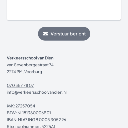
Verstuur bericht
Verkeersschool van Dien
van Sevenbergestraat 74
2274 PM, Voorburg
070 387 78 07
info@verkeersschoolvandien.nl
KvK: 27257054
BTW: NL181380006B01
IBAN: NL67 INGB 0005 3052 96
Rijschoolnummer: 5225A1